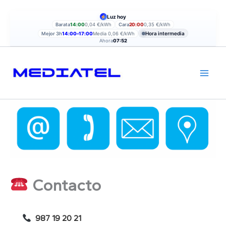
Ir
Luz hoy
al
Barata
14:00
0,04 €/kWh
Cara
20:00
0,35 €/kWh
contenido
Hora intermedia
Mejor 3h
14:00–17:00
Media 0,06 €/kWh
Ahora
07:52
Contacto
987 19 20 21