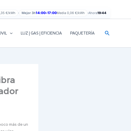
,35 €/kWh
Mejor 3h
14:00–17:00
Media 0,06 €/kWh
Ahora
19:44
Buscar
OVIL
LUZ | GAS | EFICIENCIA
PAQUETERÍA
ibra
ador
 poco más de un