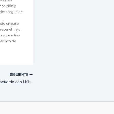
es y las
 posición y
 despliegue de
dado un paso
recer el mejor
 La operadora
ervicio de
SIGUIENTE
MásMóvil sella un acuerdo con Ufinet para ampliar su red de fibra