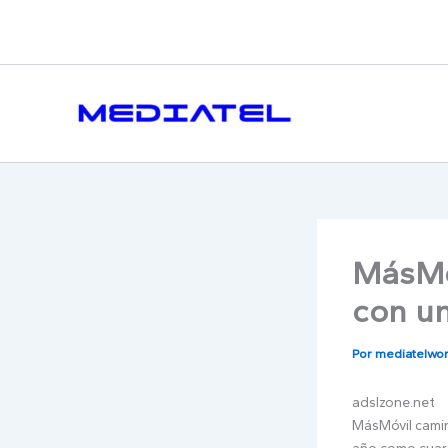
Ir
al
contenido
MásMóv
con un
Por
mediatelwo
adslzone.net
MásMóvil camin