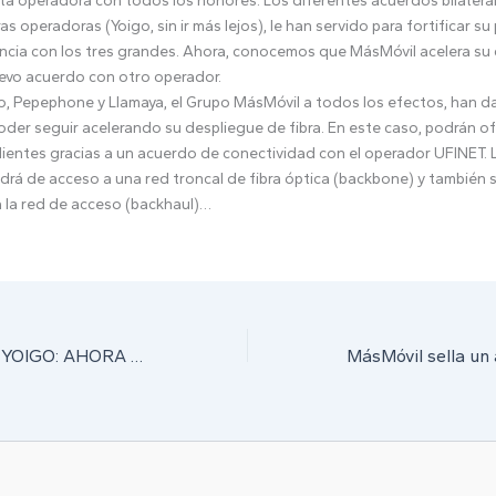
a operadora con todos los honores. Los diferentes acuerdos bilateral
s operadoras (Yoigo, sin ir más lejos), le han servido para fortificar su
tancia con los tres grandes. Ahora, conocemos que MásMóvil acelera su
uevo acuerdo con otro operador.
o, Pepephone y Llamaya, el Grupo MásMóvil a todos los efectos, han 
oder seguir acelerando su despliegue de fibra. En este caso, podrán of
 clientes gracias a un acuerdo de conectividad con el operador UFINET.
drá de acceso a una red troncal de fibra óptica (backbone) y también s
 la red de acceso (backhaul)…
SKY GRATIS CON YOIGO: AHORA YA TE PUEDES BAJAR DE TUS PLANES DE VERANO