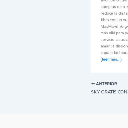
año como cuart
compras de otra
reducir la dis
fibra con un n
MásMóvil, Yoig
más allá para p
servicio a sus
amarilla dispon
capacidad para
(leer más…)
ANTERIOR