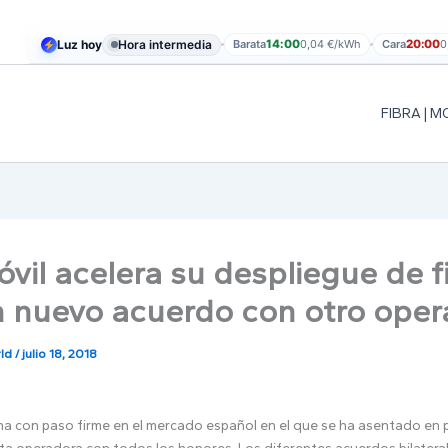
Luz hoy
Hora intermedia
Barata
14:00
0,04 €/kWh
Cara
20:00
0
FIBRA | M
il acelera su despliegue de f
 nuevo acuerdo con otro oper
rld
/
julio 18, 2018
a con paso firme en el mercado español en el que se ha asentado en