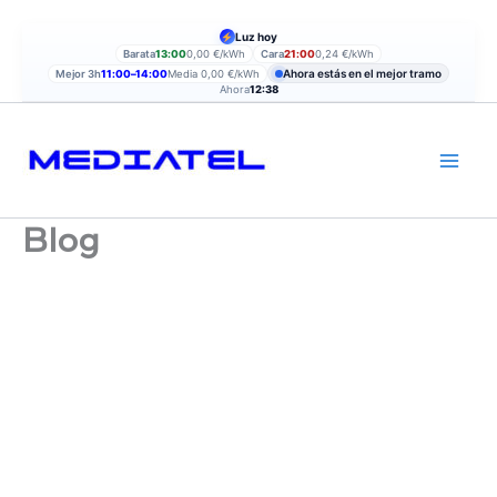
Ir
Luz hoy
al
Barata
13:00
0,00 €/kWh
Cara
21:00
0,24 €/kWh
contenido
Ahora estás en el mejor tramo
Mejor 3h
11:00–14:00
Media 0,00 €/kWh
Ahora
12:38
Blog