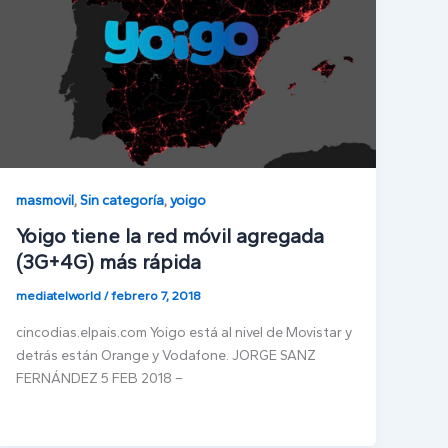
masmovil
,
Sin categoría
,
yoigo
Yoigo tiene la red móvil agregada
(3G+4G) más rápida
mediatelworld
/
febrero 7, 2018
cincodias.elpais.com Yoigo está al nivel de Movistar y
detrás están Orange y Vodafone. JORGE SANZ
FERNÁNDEZ 5 FEB 2018 –