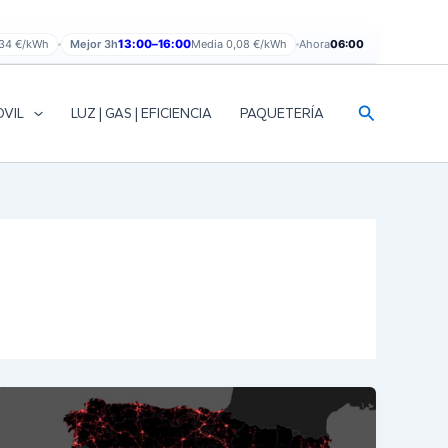
,34 €/kWh
Mejor 3h
13:00–16:00
Media 0,08 €/kWh
Ahora
06:00
Buscar
OVIL
LUZ | GAS | EFICIENCIA
PAQUETERÍA